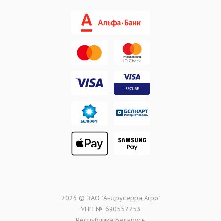
2026 © ЗАО "Андрусерра Агро"
УНП № 690557753
Республика Беларусь