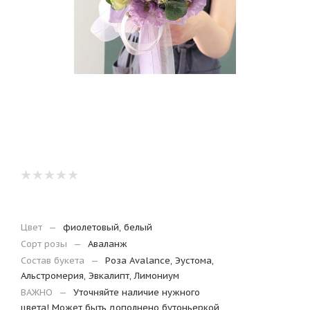
Цвет
—
фиолетовый, белый
Сорт розы
—
Аваланж
Состав букета
—
Роза Avalance, Эустома,
Альстромерия, Эвкалипт, Лимониум
ВАЖНО
—
Уточняйте наличие нужного
цвета! Может быть дополнено бутоньеркой