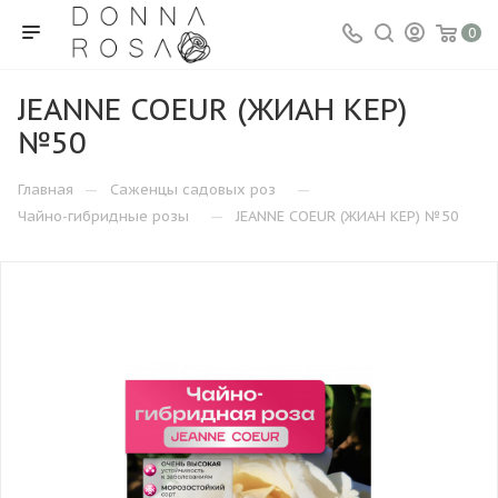
0
JEANNE COEUR (ЖИАН КЕР)
№50
—
—
Главная
Саженцы садовых роз
—
Чайно-гибридные розы
JEANNE COEUR (ЖИАН КЕР) №50