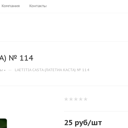
Компания
Контакты
А) № 114
—
зы
LAETITIA CASTA (ЛАТЕТИА КАСТА) № 114
25
руб
/шт