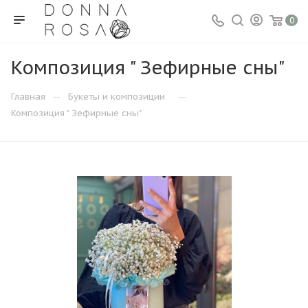
0
Композиция " Зефирные сны"
—
—
Главная
Букеты и композиции
Композиция " Зефирные сны"