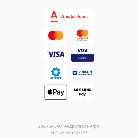
2026 © ЗАО "Андрусерра Агро"
УНП № 690557753