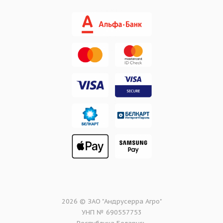
2026 © ЗАО "Андрусерра Агро"
УНП № 690557753