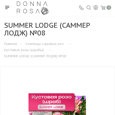
0
SUMMER LODGE (САММЕР
ЛОДЖ) №08
—
—
Главная
Саженцы садовых роз
—
Кустовые розы (шрабы)
SUMMER LODGE (САММЕР ЛОДЖ) №08