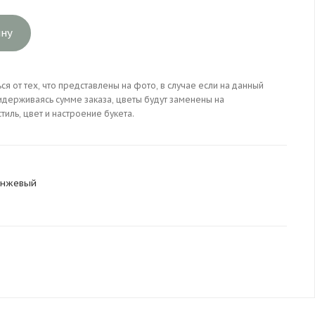
ину
ся от тех, что представлены на фото, в случае если на данный
идерживаясь сумме заказа, цветы будут заменены на
иль, цвет и настроение букета.
анжевый