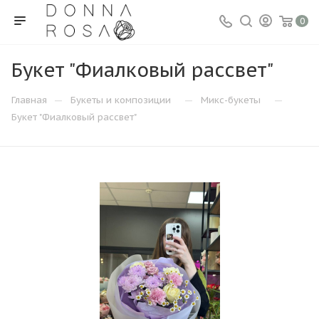
0
Букет "Фиалковый рассвет"
—
—
—
Главная
Букеты и композиции
Микс-букеты
Букет "Фиалковый рассвет"