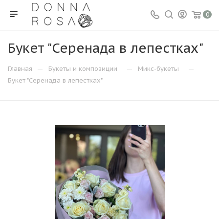
0
Букет "Серенада в лепестках"
—
—
—
Главная
Букеты и композиции
Микс-букеты
Букет "Серенада в лепестках"