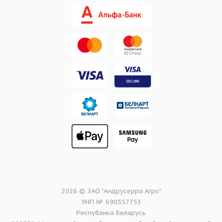
2026 © ЗАО "Андрусерра Агро"
УНП № 690557753
Республика Беларусь