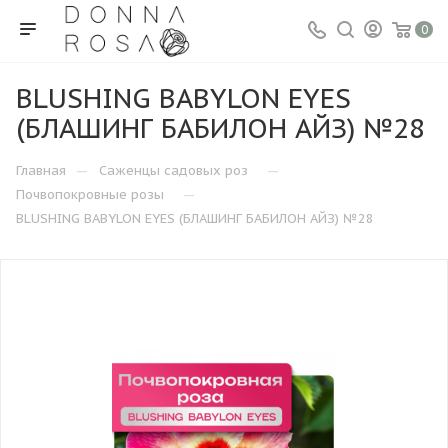
0
BLUSHING BABYLON EYES
(БЛАШИНГ БАБИЛОН АЙЗ) №28
—
—
Главная
Саженцы садовых роз
—
Почвопокровные розы
BLUSHING BABYLON EYES (БЛАШИНГ БАБИЛОН АЙЗ) №28