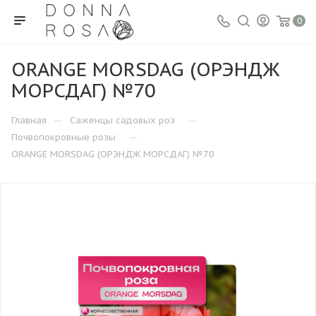
0
ORANGE MORSDAG (ОРЭНДЖ
МОРСДАГ) №70
—
—
Главная
Саженцы садовых роз
—
Почвопокровные розы
ORANGE MORSDAG (ОРЭНДЖ МОРСДАГ) №70