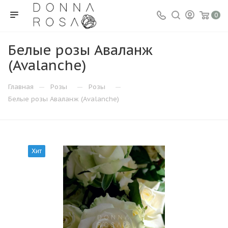
0
Белые розы Аваланж
(Avalanche)
—
—
—
Главная
Розы
Розы
Белые розы Аваланж (Avalanche)
Хит