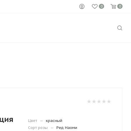
0
0
ция
Цвет
—
красный
Сорт розы
—
Ред Наоми