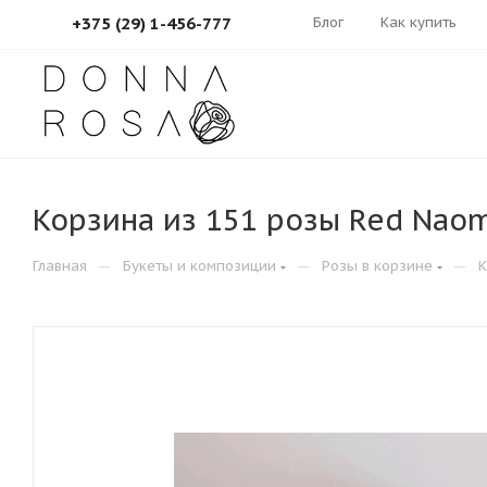
Блог
Как купить
+375 (29) 1-456-777
Корзина из 151 розы Red Nao
—
—
—
Главная
Букеты и композиции
Розы в корзине
К