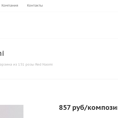
Компания
Контакты
mi
орзина из 151 розы Red Naomi
857
руб
/компози