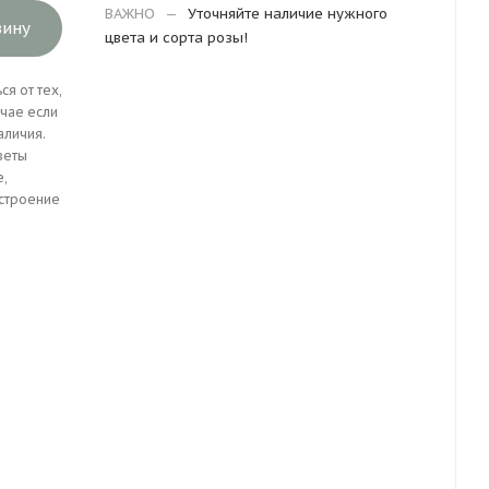
ВАЖНО
—
Уточняйте наличие нужного
зину
цвета и сорта розы!
я от тех,
учае если
аличия.
веты
е,
астроение