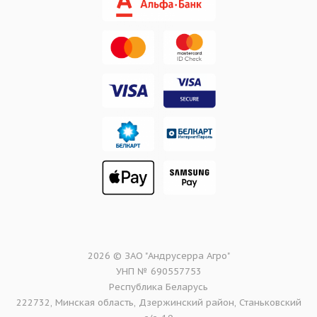
2026 © ЗАО "Андрусерра Агро"
УНП № 690557753
Республика Беларусь
222732, Минская область, Дзержинский район, Станьковский