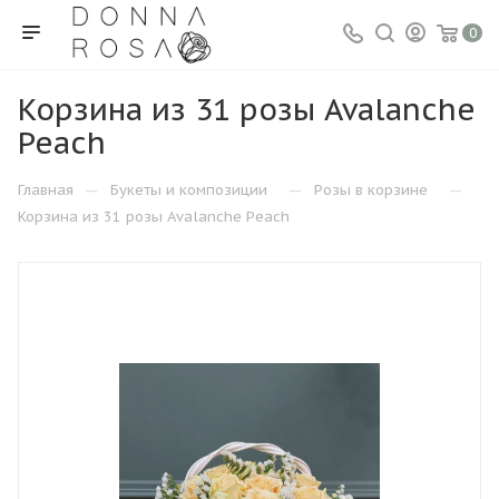
0
Корзина из 31 розы Avalanche
Peach
—
—
—
Главная
Букеты и композиции
Розы в корзине
Корзина из 31 розы Avalanche Peach